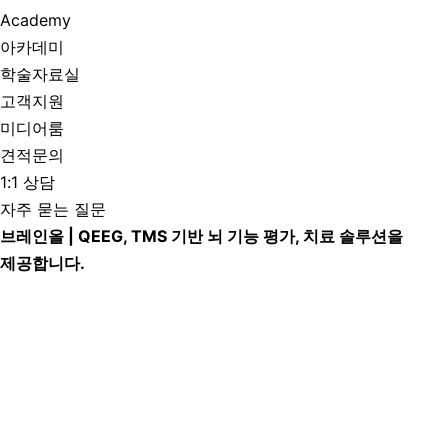
Academy
아카데미
학술자료실
고객지원
미디어룸
견적문의
1:1 상담
자주 묻는 질문
브레인올 | QEEG, TMS 기반 뇌 기능 평가, 치료 솔루션을
제공합니다.
A
l
l
모두를 위한
B
r
a
i
n
뇌건강 솔루션
Comprehensive
Brain Health for Everyone