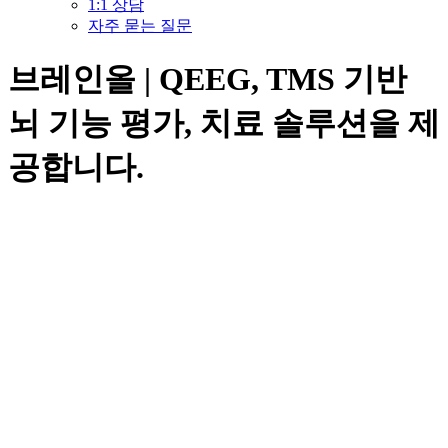
1:1 상담
자주 묻는 질문
브레인올 | QEEG, TMS 기반
뇌 기능 평가, 치료 솔루션을 제
공합니다.
A
l
l
모두를 위한
B
r
a
i
n
뇌건강 솔루션
Comprehensive
Brain Health for Everyone