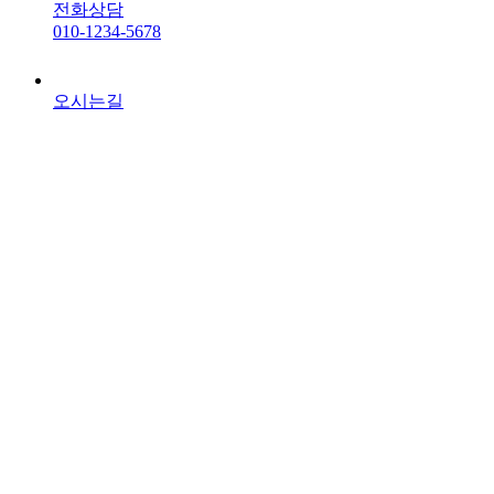
전화상담
010-1234-5678
오시는길
공식몰
개인정보처리방침
이용약관
1:1 상담
견적문의
오시는 길
주식회사브레인올 · 서울특별시 강남구 언주로 314(역삼동
761-18), 강남프라자 402호 · 대표자 최원성 · 사업자번호 123-
86-24648
©2026 주식회사브레인올.