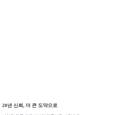
SCROLL
B
r
a
i
n
a
l
l
뇌의학 전문 의료기기
유통을 넘어
데이터와 기술을 통해
인류의 정신 건강을 선도하는
뇌과학
솔루션 파트너 브레인올 입니다.
20년 신뢰, 더 큰 도약으로